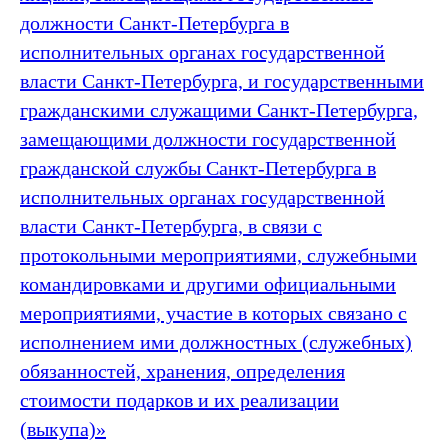
должности Санкт‑Петербурга в
исполнительных органах государственной
власти Санкт‑Петербурга, и государственными
гражданскими служащими Санкт‑Петербурга,
замещающими должности государственной
гражданской службы Санкт‑Петербурга в
исполнительных органах государственной
власти Санкт‑Петербурга, в связи с
протокольными мероприятиями, служебными
командировками и другими официальными
мероприятиями, участие в которых связано с
исполнением ими должностных (служебных)
обязанностей, хранения, определения
стоимости подарков и их реализации
(выкупа)»