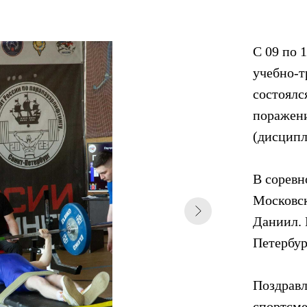
С 09 по 
учебно-т
состоялс
поражени
(дисципл
В сорев
Московск
Даниил. 
Петербур
Поздравл
спортсме