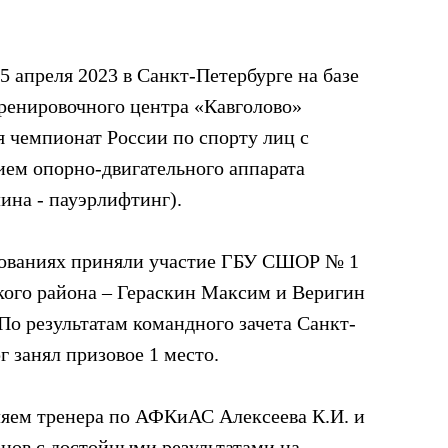
15 апреля 2023 в Санкт-Петербурге на базе
ренировочного центра «Кавголово»
я чемпионат России по спорту лиц с
ем опорно-двигательного аппарата
ина - пауэрлифтинг).
нованиях приняли участие ГБУ СШОР № 1
ого района – Гераскин Максим и Веригин
По результатам командного зачета Санкт-
г занял призовое 1 место.
яем тренера по АФКиАС Алексеева К.И. и
нов с достойными результатами на